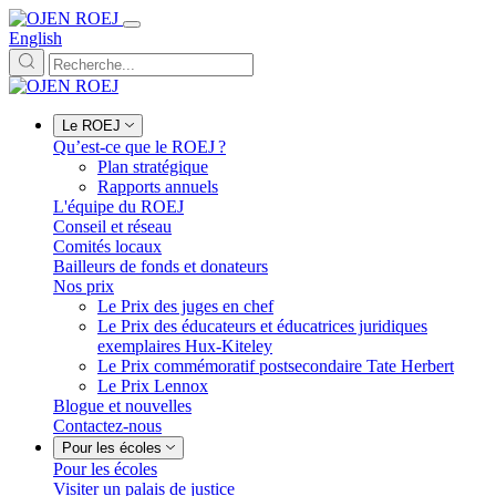
English
Le ROEJ
Qu’est-ce que le ROEJ ?
Plan stratégique
Rapports annuels
L'équipe du ROEJ
Conseil et réseau
Comités locaux
Bailleurs de fonds et donateurs
Nos prix
Le Prix des juges en chef
Le Prix des éducateurs et éducatrices juridiques
exemplaires Hux-Kiteley
Le Prix commémoratif postsecondaire Tate Herbert
Le Prix Lennox
Blogue et nouvelles
Contactez-nous
Pour les écoles
Pour les écoles
Visiter un palais de justice