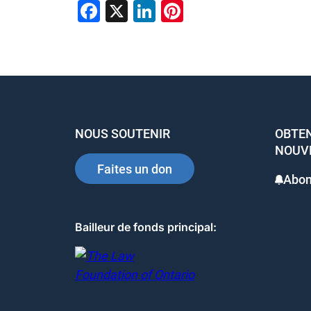
F
X
Li
Pi
a
n
nt
c
k
er
e
e
e
b
dI
st
o
n
NOUS SOUTENIR
OBTEN
o
NOUV
k
Faites un don
Abon
Bailleur de fonds principal: