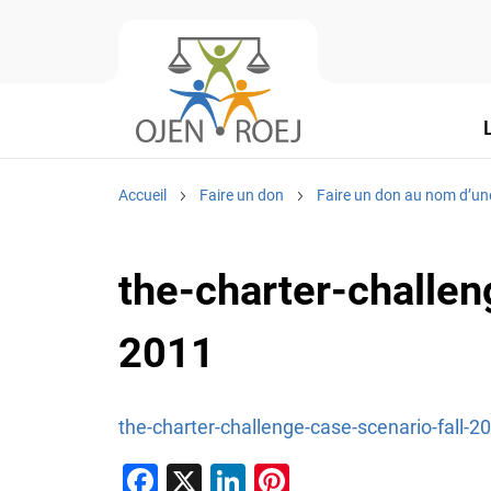
Accueil
Faire un don
Faire un don au nom d’un
the-charter-challen
2011
the-charter-challenge-case-scenario-fall-2
F
X
Li
Pi