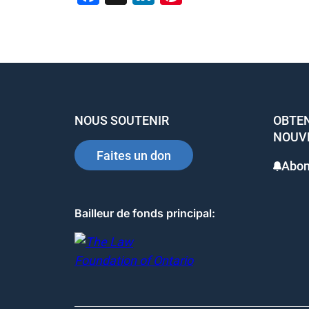
a
n
nt
c
k
er
e
e
e
b
dI
st
o
n
NOUS SOUTENIR
OBTEN
o
NOUV
k
Faites un don
Abon
Bailleur de fonds principal: