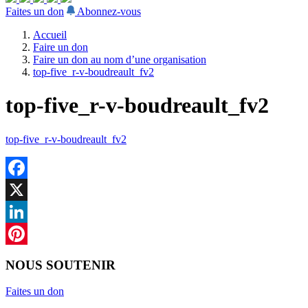
Faites un don
Abonnez-vous
Accueil
Faire un don
Faire un don au nom d’une organisation
top-five_r-v-boudreault_fv2
top-five_r-v-boudreault_fv2
top-five_r-v-boudreault_fv2
Facebook
X
LinkedIn
Pinterest
NOUS SOUTENIR
Faites un don