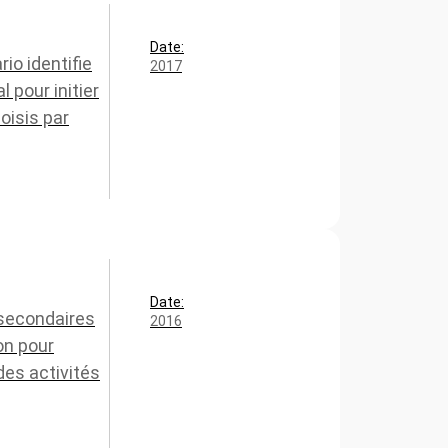
Date:
rio identifie
2017
 pour initier
oisis par
Date:
 secondaires
2016
on pour
des activités