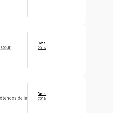
Date:
a Cour
2016
Date:
étences de la
2016