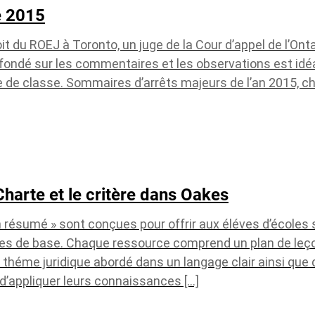
e 2015
it du ROEJ à Toronto, un juge de la Cour d’appel de l’Onta
ondé sur les commentaires et les observations est idéal
 de classe. Sommaires d’arrêts majeurs de l’an 2015, ch
 Charte et le critère dans Oakes
n résumé » sont conçues pour offrir aux éléves d’écoles
ues de base. Chaque ressource comprend un plan de leç
 théme juridique abordé dans un langage clair ainsi que 
é d’appliquer leurs connaissances […]