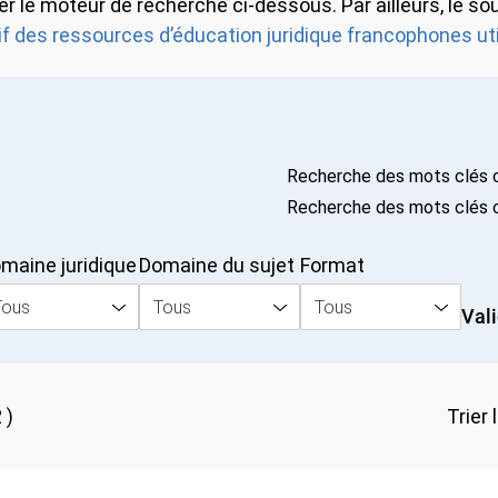
iliser le moteur de recherche ci-dessous. Par ailleurs, 
if des ressources d’éducation juridique francophones uti
Recherche des mots clés c
Recherche des mots clés co
maine juridique
Domaine du sujet
Format
ept juridique
Tous
Tous
Tous
Val
 )
Trier 