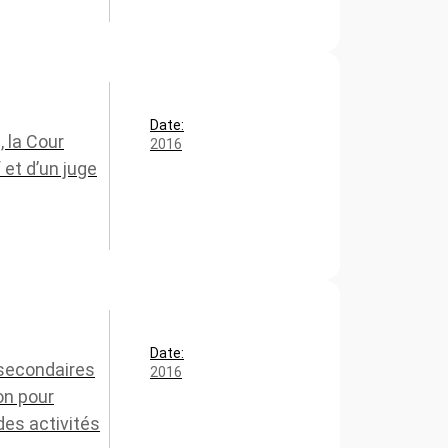
Date:
, la Cour
2016
 et d’un juge
Date:
 secondaires
2016
on pour
des activités