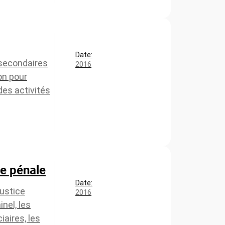
Date:
 secondaires
2016
on pour
des activités
ce pénale
Date:
justice
2016
nel, les
iaires, les