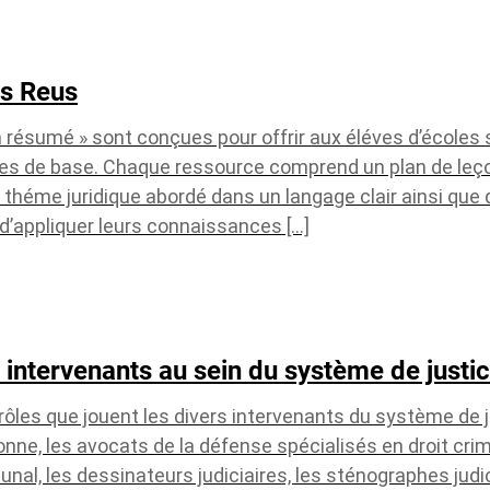
us Reus
n résumé » sont conçues pour offrir aux éléves d’écoles
ues de base. Chaque ressource comprend un plan de leç
 théme juridique abordé dans un langage clair ainsi que 
é d’appliquer leurs connaissances […]
 intervenants au sein du système de justi
les que jouent les divers intervenants du système de 
ne, les avocats de la défense spécialisés en droit crimi
bunal, les dessinateurs judiciaires, les sténographes judic