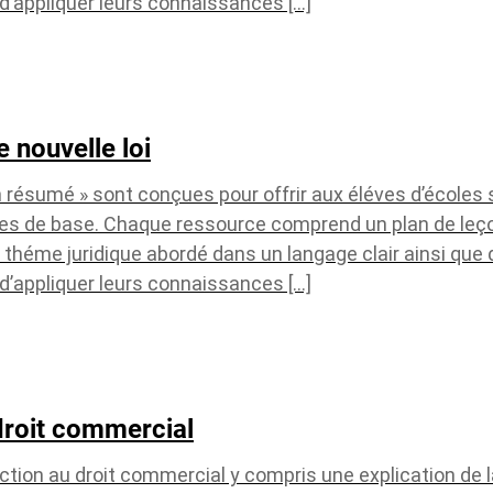
é d’appliquer leurs connaissances […]
 nouvelle loi
n résumé » sont conçues pour offrir aux éléves d’écoles
ues de base. Chaque ressource comprend un plan de leç
 théme juridique abordé dans un langage clair ainsi que 
é d’appliquer leurs connaissances […]
droit commercial
tion au droit commercial y compris une explication de l