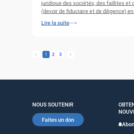
juridique des sociétés, des faillites e
(devoir de fiduciaire et de diligence) e
Lire la suite
1
2
3
NOUS SOUTENIR
OBTEN
NOUV
Faites un don
Abon