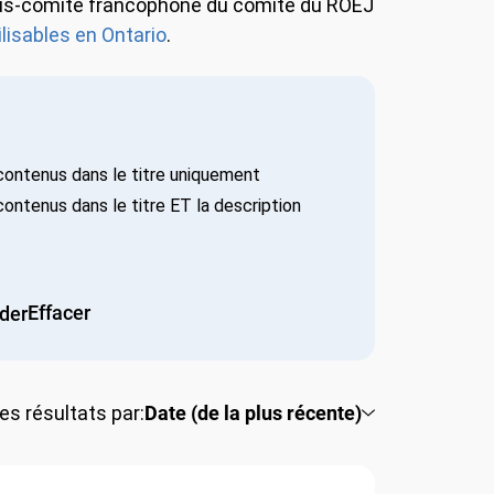
le sous-comité francophone du comité du ROEJ
lisables en Ontario
.
ontenus dans le titre uniquement
ntenus dans le titre ET la description
Effacer
ider
les résultats par:
Date (de la plus récente)