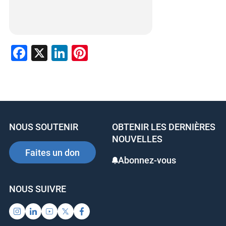
F
X
Li
Pi
a
n
nt
c
k
er
e
e
e
b
dI
st
NOUS SOUTENIR
OBTENIR LES DERNIÈRES
o
n
NOUVELLES
o
Faites un don
Abonnez-vous
k
NOUS SUIVRE