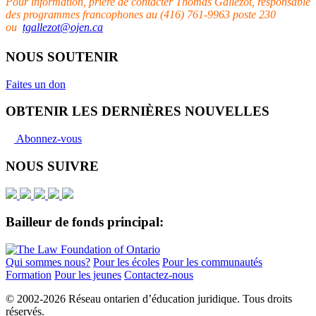
Pour information, prière de contacter Thomas Gallezot, responsable
des programmes francophones au
(416) 761-9963 poste 230
ou
tgallezot@ojen.ca
NOUS SOUTENIR
Faites un don
OBTENIR LES DERNIÈRES NOUVELLES
Abonnez-vous
NOUS SUIVRE
Bailleur de fonds principal:
Qui sommes nous?
Pour les écoles
Pour les communautés
Formation
Pour les jeunes
Contactez-nous
© 2002-
2026 Réseau ontarien d’éducation juridique. Tous droits
réservés.