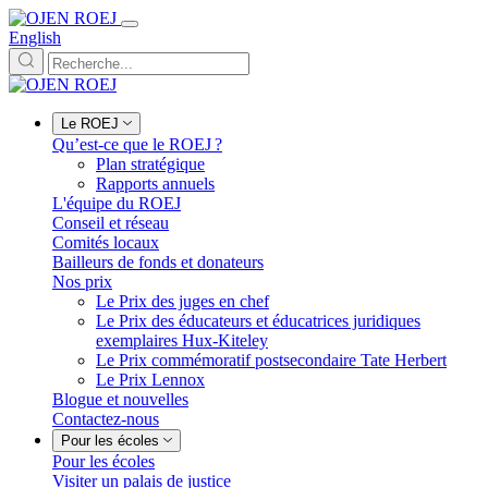
English
Le ROEJ
Qu’est-ce que le ROEJ ?
Plan stratégique
Rapports annuels
L'équipe du ROEJ
Conseil et réseau
Comités locaux
Bailleurs de fonds et donateurs
Nos prix
Le Prix des juges en chef
Le Prix des éducateurs et éducatrices juridiques
exemplaires Hux-Kiteley
Le Prix commémoratif postsecondaire Tate Herbert
Le Prix Lennox
Blogue et nouvelles
Contactez-nous
Pour les écoles
Pour les écoles
Visiter un palais de justice