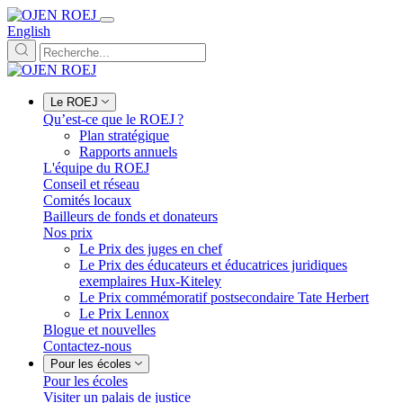
English
Le ROEJ
Qu’est-ce que le ROEJ ?
Plan stratégique
Rapports annuels
L'équipe du ROEJ
Conseil et réseau
Comités locaux
Bailleurs de fonds et donateurs
Nos prix
Le Prix des juges en chef
Le Prix des éducateurs et éducatrices juridiques
exemplaires Hux-Kiteley
Le Prix commémoratif postsecondaire Tate Herbert
Le Prix Lennox
Blogue et nouvelles
Contactez-nous
Pour les écoles
Pour les écoles
Visiter un palais de justice