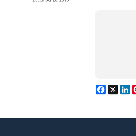
December 20, 2018
Faceb
X
L