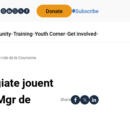
Donate
Subscribe
nity
Training
Youth Corner
Get involved
e role de la Couronne.
iate jouent
 Mgr de
Share