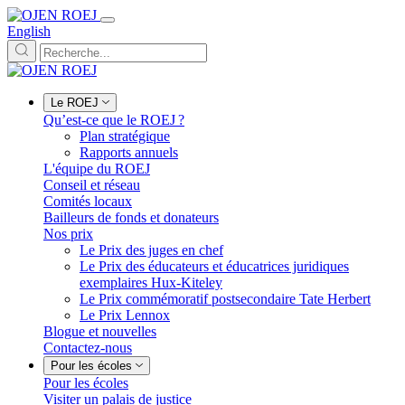
English
Le ROEJ
Qu’est-ce que le ROEJ ?
Plan stratégique
Rapports annuels
L'équipe du ROEJ
Conseil et réseau
Comités locaux
Bailleurs de fonds et donateurs
Nos prix
Le Prix des juges en chef
Le Prix des éducateurs et éducatrices juridiques
exemplaires Hux-Kiteley
Le Prix commémoratif postsecondaire Tate Herbert
Le Prix Lennox
Blogue et nouvelles
Contactez-nous
Pour les écoles
Pour les écoles
Visiter un palais de justice