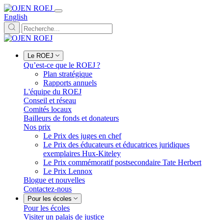
English
Le ROEJ
Qu’est-ce que le ROEJ ?
Plan stratégique
Rapports annuels
L'équipe du ROEJ
Conseil et réseau
Comités locaux
Bailleurs de fonds et donateurs
Nos prix
Le Prix des juges en chef
Le Prix des éducateurs et éducatrices juridiques
exemplaires Hux-Kiteley
Le Prix commémoratif postsecondaire Tate Herbert
Le Prix Lennox
Blogue et nouvelles
Contactez-nous
Pour les écoles
Pour les écoles
Visiter un palais de justice