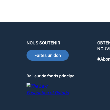
e
e
e
b
dI
st
o
n
o
k
NOUS SOUTENIR
OBTEN
NOUV
Faites un don
Abon
Bailleur de fonds principal: