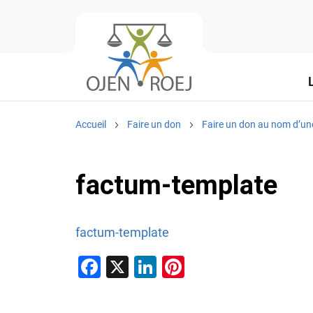
Accueil
Faire un don
Faire un don au nom d’un
factum-template
factum-template
F
X
Li
Pi
a
n
nt
c
k
er