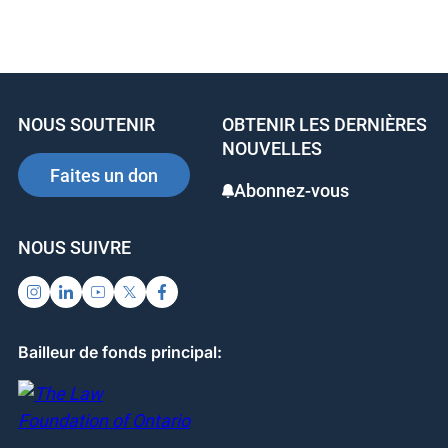
a
n
nt
c
k
er
e
e
e
b
dI
st
NOUS SOUTENIR
OBTENIR LES DERNIÈRES
o
n
NOUVELLES
o
Faites un don
Abonnez-vous
k
NOUS SUIVRE
Bailleur de fonds principal: