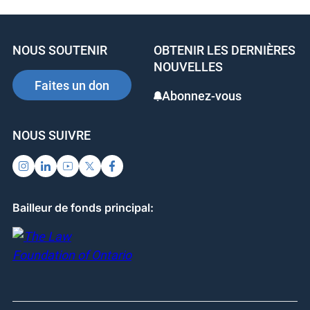
e
e
e
b
dI
st
NOUS SOUTENIR
OBTENIR LES DERNIÈRES
o
n
NOUVELLES
o
Faites un don
Abonnez-vous
k
NOUS SUIVRE
Bailleur de fonds principal: