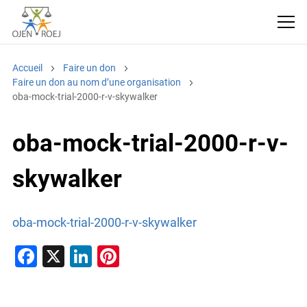
Accueil
Faire un don
Faire un don au nom d’une organisation
oba-mock-trial-2000-r-v-skywalker
oba-mock-trial-2000-r-v-
skywalker
oba-mock-trial-2000-r-v-skywalker
F
X
Li
Pi
a
n
nt
c
k
er