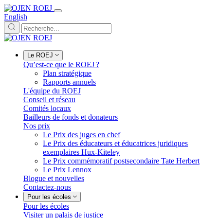
English
Le ROEJ
Qu’est-ce que le ROEJ ?
Plan stratégique
Rapports annuels
L'équipe du ROEJ
Conseil et réseau
Comités locaux
Bailleurs de fonds et donateurs
Nos prix
Le Prix des juges en chef
Le Prix des éducateurs et éducatrices juridiques
exemplaires Hux-Kiteley
Le Prix commémoratif postsecondaire Tate Herbert
Le Prix Lennox
Blogue et nouvelles
Contactez-nous
Pour les écoles
Pour les écoles
Visiter un palais de justice