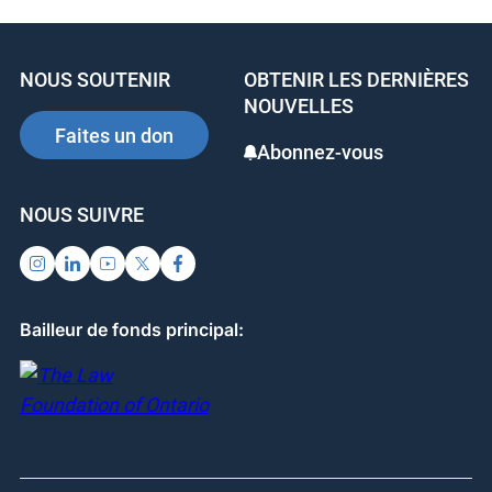
e
e
e
b
dI
st
NOUS SOUTENIR
OBTENIR LES DERNIÈRES
o
n
NOUVELLES
o
Faites un don
Abonnez-vous
k
NOUS SUIVRE
Bailleur de fonds principal: