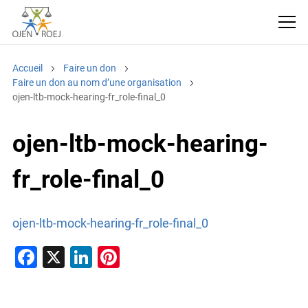
Accueil
Faire un don
Faire un don au nom d’une organisation
ojen-ltb-mock-hearing-fr_role-final_0
ojen-ltb-mock-hearing-
fr_role-final_0
ojen-ltb-mock-hearing-fr_role-final_0
F
X
Li
Pi
a
n
nt
c
k
er