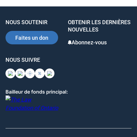
e
e
e
b
dI
st
NOUS SOUTENIR
OBTENIR LES DERNIÈRES
o
n
NOUVELLES
o
Faites un don
Abonnez-vous
k
NOUS SUIVRE
Bailleur de fonds principal: