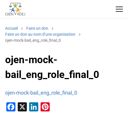
Accueil
Faire un don
Faire un don au nom d’une organisation
ojen-mock-bail_eng_role_final_0
ojen-mock-
bail_eng_role_final_0
ojen-mock-bail_eng_role_final_0
F
X
Li
Pi
a
n
nt
c
k
er