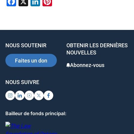
F
X
Li
Pi
a
n
nt
c
k
er
e
e
e
b
dI
st
NOUS SOUTENIR
OBTENIR LES DERNIÈRES
o
n
NOUVELLES
o
Faites un don
Abonnez-vous
k
NOUS SUIVRE
Bailleur de fonds principal: