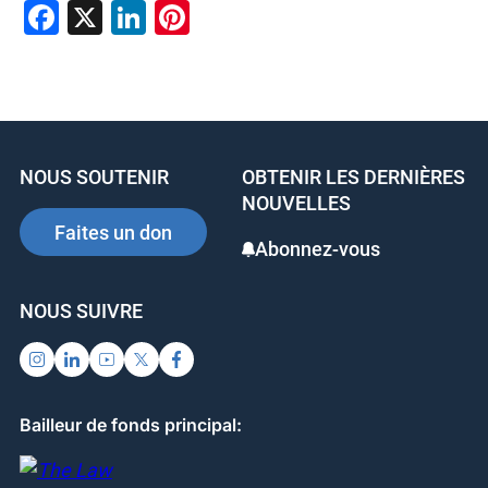
F
X
Li
Pi
a
n
nt
c
k
er
e
e
e
b
dI
st
NOUS SOUTENIR
OBTENIR LES DERNIÈRES
o
n
NOUVELLES
o
Faites un don
Abonnez-vous
k
NOUS SUIVRE
Bailleur de fonds principal: