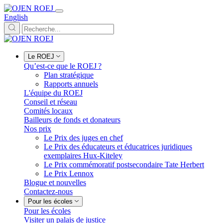
English
Le ROEJ
Qu’est-ce que le ROEJ ?
Plan stratégique
Rapports annuels
L'équipe du ROEJ
Conseil et réseau
Comités locaux
Bailleurs de fonds et donateurs
Nos prix
Le Prix des juges en chef
Le Prix des éducateurs et éducatrices juridiques
exemplaires Hux-Kiteley
Le Prix commémoratif postsecondaire Tate Herbert
Le Prix Lennox
Blogue et nouvelles
Contactez-nous
Pour les écoles
Pour les écoles
Visiter un palais de justice