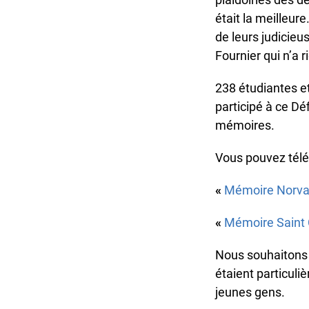
était la meilleure
de leurs judicieu
Fournier qui n’a rie
238 étudiantes et 
participé à ce Déf
mémoires.
Vous pouvez téléc
«
Mémoire Norval
«
Mémoire Saint C
Nous souhaitons re
étaient particuliè
jeunes gens.