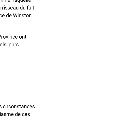
risseau du fait
ce de Winston
rovince ont
is leurs
s circonstances
siasme de ces