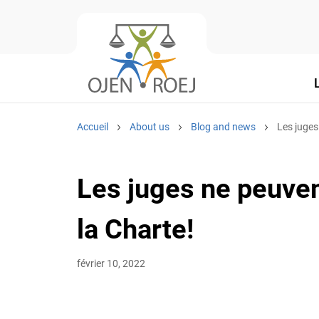
L
Accueil
About us
Blog and news
Les juges n
Les juges ne peuvent
la Charte!
février 10, 2022