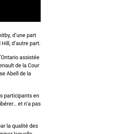
tby, d’une part
ll, d’autre part.
Ontario assistée
enault de la Cour
e Abell de la
x
 participants en
bérer… et n’a pas
 la qualité des
miner laquelle