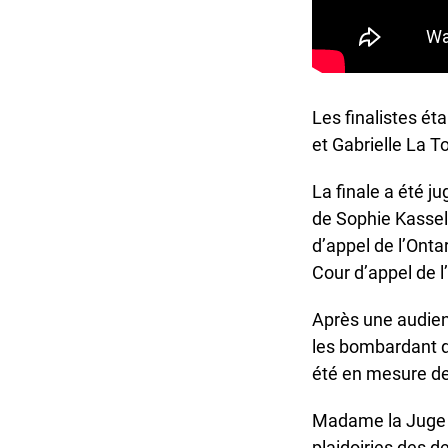
Les finalistes éta
et Gabrielle La To
La finale a été ju
de Sophie Kassel d
d’appel de l’Ontar
Cour d’appel de l’
Après une audience
les bombardant de 
été en mesure de d
Madame la Juge Th
plaidoiries des de