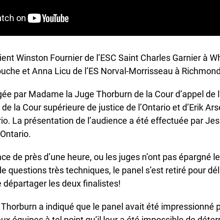
ient Winston Fournier de l’ESC Saint Charles Garnier à Whi
uche et Anna Licu de l’ES Norval-Morrisseau à Richmond Hi
gée par Madame la Juge Thorburn de la Cour d’appel de l’
e la Cour supérieure de justice de l’Ontario et d’Erik Ars
io. La présentation de l’audience a été effectuée par Jess
Ontario.
 de près d’une heure, ou les juges n’ont pas épargné les
Bonne nouvelle !
questions très techniques, le panel s’est retiré pour déli
Vous venez de découvrir le nouveau site Web d’OJEN. Nous
épartager les deux finalistes!
l’avons discrètement lancé en version bêta pendant que nous
testons encore de nouvelles fonctionnalités et corrigeons
orburn a indiqué que le panel avait été impressionné par
certains bogues. Si vous voyez quelque chose qui ne fonctionne
ux équipes à tel point qu’il leur a été impossible de déter