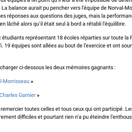
pas, veuillez nous en informer à l’adresse
info@ojen.ca
.
. La balance aurait pu pencher vers l’équipe de Norval-Mor
ses réponses aux questions des juges, mais la performan
n lâché alors qu’il était seul à bord a rétabli l’équilibre.
étudiants représentant 18 écoles réparties sur toute la P
i. 19 équipes sont allées au bout de l’exercice et ont soum
harger ci-dessous les deux mémoires gagnants :
-Morrisseau
»
harles Garnier
»
mercier toutes celles et tous ceux qui ont participé. Le
rement difficiles et pourtant rien n’a pu éteindre l’enthou