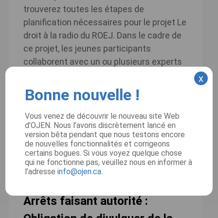
trouverez toutes les étapes de
planification nécessaires pour le projet Le
droit à la radio du ROEJ. Dans le cadre de
ce projet, les jeunes participants
collaborent avec un ou plusieurs experts
du secteur de la justice pour créer une
x
courte émission de radio sur un enjeu
Bonne nouvelle !
juridique important de […]
Vous venez de découvrir le nouveau site Web
Lire la suite
d’OJEN. Nous l’avons discrètement lancé en
version bêta pendant que nous testons encore
de nouvelles fonctionnalités et corrigeons
Date:
certains bogues. Si vous voyez quelque chose
2017
qui ne fonctionne pas, veuillez nous en informer à
l’adresse
info@ojen.ca
.
Arrêts faisant autorité :