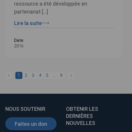
ressource a été développée en
partenariat […]
Lire la suite
Date:
2016
1
2
3
4
5
…
9
NOUS SOUTENIR
OBTENIR LES
DERNIÈRES
NOUVELLES
Faites un don