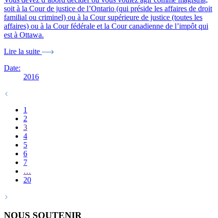
soit à la Cour de justice de l’Ontario (qui préside les affaires de droit
familial ou criminel) ou à la Cour supérieure de justice (toutes les
affaires) ou à la Cour fédérale et la Cour canadienne de l’impôt qui
est à Ottawa.
Lire la suite
Date:
2016
1
2
3
4
5
6
7
…
20
NOUS SOUTENIR