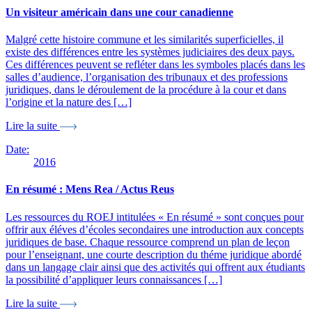
Un visiteur américain dans une cour canadienne
Malgré cette histoire commune et les similarités superficielles, il
existe des différences entre les systèmes judiciaires des deux pays.
Ces différences peuvent se refléter dans les symboles placés dans les
salles d’audience, l’organisation des tribunaux et des professions
juridiques, dans le déroulement de la procédure à la cour et dans
l’origine et la nature des […]
Lire la suite
Date:
2016
En résumé : Mens Rea / Actus Reus
Les ressources du ROEJ intitulées « En résumé » sont conçues pour
offrir aux éléves d’écoles secondaires une introduction aux concepts
juridiques de base. Chaque ressource comprend un plan de leçon
pour l’enseignant, une courte description du théme juridique abordé
dans un langage clair ainsi que des activités qui offrent aux étudiants
la possibilité d’appliquer leurs connaissances […]
Lire la suite