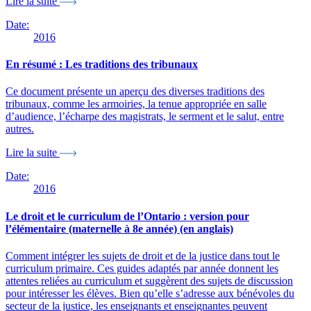
Lire la suite
Date:
2016
En résumé : Les traditions des tribunaux
Ce document présente un aperçu des diverses traditions des
tribunaux, comme les armoiries, la tenue appropriée en salle
d’audience, l’écharpe des magistrats, le serment et le salut, entre
autres.
Lire la suite
Date:
2016
Le droit et le curriculum de l’Ontario : version pour
l’élémentaire (maternelle à 8e année) (en anglais)
Comment intégrer les sujets de droit et de la justice dans tout le
curriculum primaire. Ces guides adaptés par année donnent les
attentes reliées au curriculum et suggèrent des sujets de discussion
pour intéresser les élèves. Bien qu’elle s’adresse aux bénévoles du
secteur de la justice, les enseignants et enseignantes peuvent