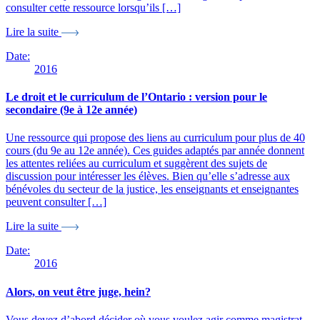
consulter cette ressource lorsqu’ils […]
Lire la suite
Date:
2016
Le droit et le curriculum de l’Ontario : version pour le
secondaire (9e à 12e année)
Une ressource qui propose des liens au curriculum pour plus de 40
cours (du 9e au 12e année). Ces guides adaptés par année donnent
les attentes reliées au curriculum et suggèrent des sujets de
discussion pour intéresser les élèves. Bien qu’elle s’adresse aux
bénévoles du secteur de la justice, les enseignants et enseignantes
peuvent consulter […]
Lire la suite
Date:
2016
Alors, on veut être juge, hein?
Vous devez d’abord décider où vous voulez agir comme magistrat,