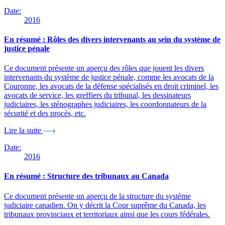
Date:
2016
En résumé : Rôles des divers intervenants au sein du système de
justice pénale
Ce document présente un aperçu des rôles que jouent les divers
intervenants du système de justice pénale, comme les avocats de la
Couronne, les avocats de la défense spécialisés en droit criminel, les
avocats de service, les greffiers du tribunal, les dessinateurs
judiciaires, les sténographes judiciaires, les coordonnateurs de la
sécurité et des procès, etc.
Lire la suite
Date:
2016
En résumé : Structure des tribunaux au Canada
Ce document présente un aperçu de la structure du système
judiciaire canadien. On y décrit la Cour suprême du Canada, les
tribunaux provinciaux et territoriaux ainsi que les cours fédérales.