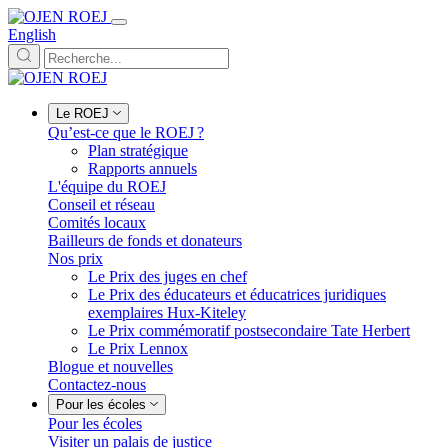
English
Le ROEJ
Qu’est-ce que le ROEJ ?
Plan stratégique
Rapports annuels
L'équipe du ROEJ
Conseil et réseau
Comités locaux
Bailleurs de fonds et donateurs
Nos prix
Le Prix des juges en chef
Le Prix des éducateurs et éducatrices juridiques
exemplaires Hux-Kiteley
Le Prix commémoratif postsecondaire Tate Herbert
Le Prix Lennox
Blogue et nouvelles
Contactez-nous
Pour les écoles
Pour les écoles
Visiter un palais de justice