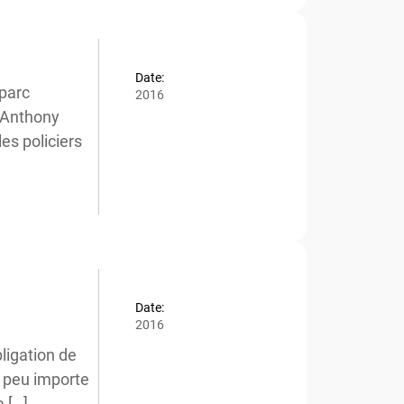
Date:
parc
2016
 Anthony
s policiers
Date:
2016
igation de
 peu importe
 […]