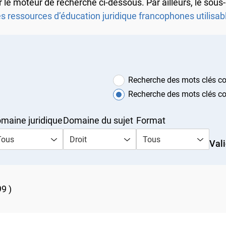
iser le moteur de recherche ci-dessous. Par ailleurs, le s
s ressources d’éducation juridique francophones utilisabl
Recherche des mots clés con
Recherche des mots clés cont
aine juridique
Domaine du sujet
Format
ous
Droit
Tous
Vali
9 )