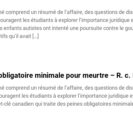
né comprend un résumé de l’affaire, des questions de dis
ouragent les étudiants à explorer l’importance juridique e
s enfants autistes ont intenté une poursuite contre le g
s qu’il avait […]
Bonne nouvelle !
 obligatoire minimale pour meurtre – R. c. 
né comprend un résumé de l’affaire, des questions de dis
Vous venez de découvrir le nouveau site Web d’OJEN. Nous
l’avons discrètement lancé en version bêta pendant que nous
ouragent les étudiants à explorer l’importance juridique et
testons encore de nouvelles fonctionnalités et corrigeons
t-clé canadien qui traite des peines obligatoires minimal
certains bogues. Si vous voyez quelque chose qui ne fonctionne
pas, veuillez nous en informer à l’adresse
info@ojen.ca
.