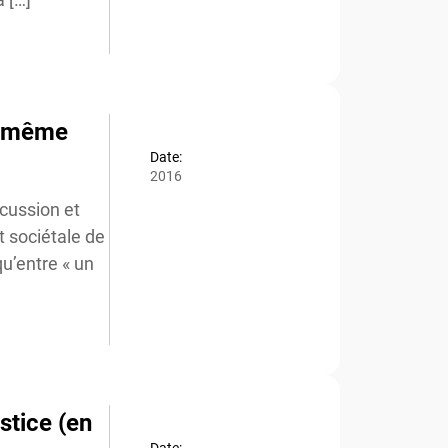
u même
Date:
2016
cussion et
 sociétale de
u’entre « un
stice (en
Date: