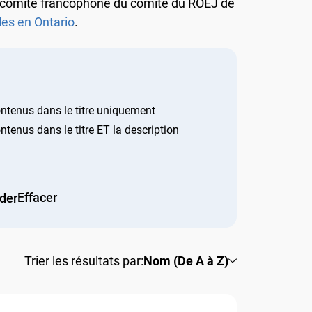
ous-comité francophone du comité du ROEJ de
es en Ontario
.
tenus dans le titre uniquement
enus dans le titre ET la description
Effacer
der
Trier les résultats par:
Nom (De A à Z)