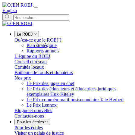
English
Le ROEJ
Qu’est-ce que le ROEJ ?
Plan stratégique
Rapports annuels
L'équipe du ROEJ
Conseil et réseau
Comités locaux
Bailleurs de fonds et donateurs
Nos prix
Le Prix des juges en chef
Le Prix des éducateurs et éducatrices juridiques
exemplaires Hux-Kiteley
Le Prix commémoratif postsecondaire Tate Herbert
Le Prix Lennox
Blogue et nouvelles
Contactez-nous
Pour les écoles
Pour les écoles
Visiter un palais de justice