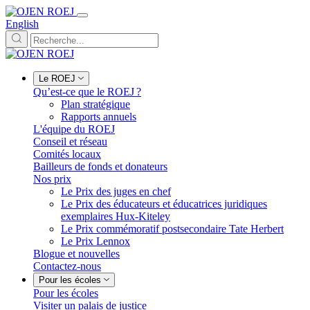
English
Le ROEJ
Qu’est-ce que le ROEJ ?
Plan stratégique
Rapports annuels
L'équipe du ROEJ
Conseil et réseau
Comités locaux
Bailleurs de fonds et donateurs
Nos prix
Le Prix des juges en chef
Le Prix des éducateurs et éducatrices juridiques
exemplaires Hux-Kiteley
Le Prix commémoratif postsecondaire Tate Herbert
Le Prix Lennox
Blogue et nouvelles
Contactez-nous
Pour les écoles
Pour les écoles
Visiter un palais de justice