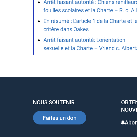
Arrêt faisant autorité : Chiens renifleur
fouilles scolaires et la Charte – R. c. A
En résumé : L'article 1 de la Charte et l
critère dans Oakes
Arrêt faisant autorité: L'orientation
sexuelle et la Charte – Vriend c. Albert
NOUS SOUTENIR
OBTEN
NOUV
Faites un don
Abon