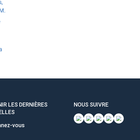
s,
.M.
e
a
IR LES DERNIÈRES
NOUS SUIVRE
ELLES
nez-vous