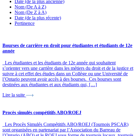
Date (de la plus ancienne)
Nom (De A à Z)
Nom (De Z à A)
Date (de la plus récente)
Pertinence
Bourses de carrière en droit pour étudiantes et étudiants de 12e
année
Les étudiantes et les étudiants de 12e année qui souhaitent
s’orienter vers une carrière dans les métiers du droit et de la justice et
suivre à cet effet des études dans un Collège ou une Université de
l’Ontario peuvent avoir accès à des bourses. Ces bourses sont
destinées aux étudiantes et aux étudiants qui, […]
Lire la suite
Bonne nouvelle !
Vous venez de découvrir le nouveau site Web d’OJEN. Nous
Procès simulés compétitifs ABO/ROEJ
l’avons discrètement lancé en version bêta pendant que nous testons
encore de nouvelles fonctionnalités et corrigeons certains bogues. Si
Les Procès Simulés Compétitifs ABO/ROEJ (Tournois PSCAR)
vous voyez quelque chose qui ne fonctionne pas, veuillez nous en
sont organisées en partenariat par l’Association du Barreau de
informer à l’adresse
info@ojen.ca
.
l’Ontario (ABO) et le ROEJ sous forme de tournois locaux, tournois