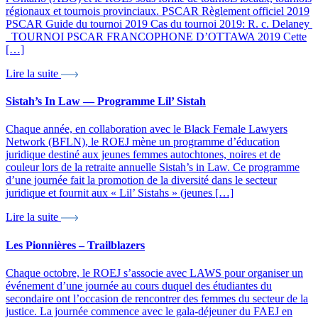
régionaux et tournois provinciaux. PSCAR Règlement officiel 2019
x
PSCAR Guide du tournoi 2019 Cas du tournoi 2019: R. c. Delaney
TOURNOI PSCAR FRANCOPHONE D’OTTAWA 2019 Cette
[…]
Lire la suite
Sistah’s In Law — Programme Lil’ Sistah
Chaque année, en collaboration avec le Black Female Lawyers
Network (BFLN), le ROEJ mène un programme d’éducation
juridique destiné aux jeunes femmes autochtones, noires et de
couleur lors de la retraite annuelle Sistah’s in Law. Ce programme
d’une journée fait la promotion de la diversité dans le secteur
juridique et fournit aux « Lil’ Sistahs » (jeunes […]
Lire la suite
Les Pionnières – Trailblazers
Chaque octobre, le ROEJ s’associe avec LAWS pour organiser un
événement d’une journée au cours duquel des étudiantes du
secondaire ont l’occasion de rencontrer des femmes du secteur de la
justice. La journée commence avec le gala-déjeuner du FAEJ en