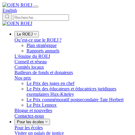
English
Le ROEJ
Qu’est-ce que le ROEJ ?
Plan stratégique
Rapports annuels
L'équipe du ROEJ
Conseil et réseau
Comités locaux
Bailleurs de fonds et donateurs
Nos prix
Le Prix des juges en chef
Le Prix des éducateurs et éducatrices juridiques
exemplaires Hux-Kiteley
Le Prix commémoratif postsecondaire Tate Herbert
Le Prix Lennox
Blogue et nouvelles
Contactez-nous
Pour les écoles
Pour les écoles
Visiter un palais de justice