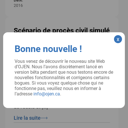
Date:
2016
Scénario de procès civil simulé
x
: Opolsky c. Jaswal et Pasha
Bonne nouvelle !
Bruce Opolsky, un étudiant en 12e année,
était le sujet d’un groupe Facebook intitulé
Vous venez de découvrir le nouveau site Web
d’OJEN. Nous l’avons discrètement lancé en
« Bruce est un tricheur » qui a été mis sur
version bêta pendant que nous testons encore de
pied par ses camarades d’école, Tahiya
nouvelles fonctionnalités et corrigeons certains
bogues. Si vous voyez quelque chose qui ne
Jaswal et Jordan Pasha. Suite aux
fonctionne pas, veuillez nous en informer à
discussions sur le site Web du groupe,
l’adresse
info@ojen.ca
.
Bruce a été suspendu de l’équipe de lutte
de l’école et […]
Lire la suite