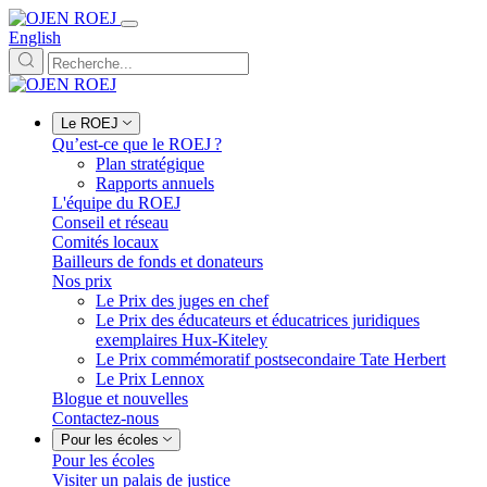
English
Le ROEJ
Qu’est-ce que le ROEJ ?
Plan stratégique
Rapports annuels
L'équipe du ROEJ
Conseil et réseau
Comités locaux
Bailleurs de fonds et donateurs
Nos prix
Le Prix des juges en chef
Le Prix des éducateurs et éducatrices juridiques
exemplaires Hux-Kiteley
Le Prix commémoratif postsecondaire Tate Herbert
Le Prix Lennox
Blogue et nouvelles
Contactez-nous
Pour les écoles
Pour les écoles
Visiter un palais de justice