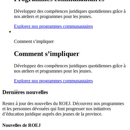
Développez des compétences juridiques quotidiennes grâce à
nos ateliers et programmes pour les jeunes.
Explorez nos programmes communautaires
Bonne nouvelle !
Vous venez de découvrir le nouveau site Web d’OJEN. Nous
Comment s’impliquer
l’avons discrètement lancé en version bêta pendant que nous testons
encore de nouvelles fonctionnalités et corrigeons certains bogues. Si
Comment s’impliquer
vous voyez quelque chose qui ne fonctionne pas, veuillez nous en
informer à l’adresse
info@ojen.ca
.
Développez des compétences juridiques quotidiennes grâce à
x
nos ateliers et programmes pour les jeunes.
Explorez nos programmes communautaires
Dernières nouvelles
Restez à jour des nouvelles du ROEJ. Découvrez nos programmes
et les personnes dévouées qui font progresser nos initiatives
d’éducation juridique auprès des jeunes de la province.
Nouvelles de ROEJ