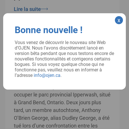
Lire la suite
x
Date:
Bonne nouvelle !
2016
Vous venez de découvrir le nouveau site Web
d’OJEN. Nous l’avons discrètement lancé en
version bêta pendant que nous testons encore de
Arrêts faisant autorité :
nouvelles fonctionnalités et corrigeons certains
bogues. Si vous voyez quelque chose qui ne
L’enquête sur Ipperwash
fonctionne pas, veuillez nous en informer à
l’adresse
info@ojen.ca
.
Le 4 septembre 1995, les Chippewas de la
réserve de Stoney Point ont commencé à
occuper le parc provincial Ipperwash, situé
à Grand Bend, Ontario. Deux jours plus
tard, un membre autochtone, Anthony
O’Brien George, alias Dudley George, a été
tué lors d’une confrontation entre les