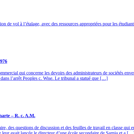
ion de vol à l’étalage, avec des ressources appropriées pour les étudia
1976
ercial qui concerne les devoirs des administrateurs de sociétés envers l
ans l’arrêt Peoples c. Wise. Le tribunal a statué que […]
Charte – R. c. A.M.
e, des questions de discussion et des feuilles de travail en classe qui e
e leur avait lancée le directeur d’une école secondaire de Sarnia et a […