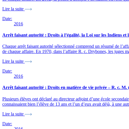
Lire la suite
Date:
2016
Arrêt faisant autorité : Droits à l’égalité, la Loi sur les Indiens 
Chaque arrét faisant autorité sélectionné comprend un résumé de l’affair
de chaque affaire. En 1970, dans l’affaire R. c. Drybones, les juges
Lire la suite
Date:
2016
Arrêt faisant autorité : Droits en matière de vie privée – R. c. M.
Plusieurs élèves ont déclaré au directeur adjoint d’une école secondai
connaissaient bien l’élève de 13 ans et l’un d’eux avait déjà, à une a
Lire la suite
Date:
2016