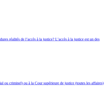
es réalités de l’accès à la justice? L’accès à la justice est un des
l ou criminel) ou à la Cour supérieure de justice (toutes les affaires)