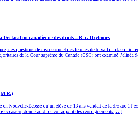
et la Déclaration canadienne des droits – R. c. Drybones
e, des questions de discussion et des feuilles de travail en classe qui e
 majoritaires de la Cour suprême du Canada (CSC) ont examiné l’alinéa 
 (M.R.)
re en Nouvelle-Écosse qu’un élève de 13 ans vendait de la drogue à l’éco
utre occasion, donné au directeur adjoint des renseignements […]