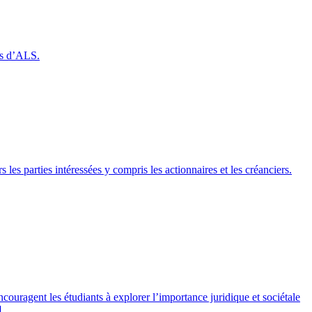
nts d’ALS.
es parties intéressées y compris les actionnaires et les créanciers.
ncouragent les étudiants à explorer l’importance juridique et sociétale
]