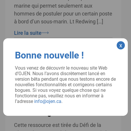
marine qui permet seulement aux
hommes de postuler pour un certain poste
à bord d’un sous-marin. Lt Redwing […]
Lire la suite
x
Date:
Bonne nouvelle !
2016
Vous venez de découvrir le nouveau site Web
d’OJEN. Nous l’avons discrètement lancé en
version bêta pendant que nous testons encore de
Scénario pour un appel fictif
nouvelles fonctionnalités et corrigeons certains
bogues. Si vous voyez quelque chose qui ne
en droit constitutionnel:
fonctionne pas, veuillez nous en informer à
Freeman Fracas c. le Conseil
l’adresse
info@ojen.ca
.
scolaire régional central
Cette ressource est tirée du Défi de la