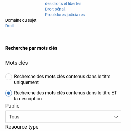
des droits et libertés
Droit pénal
Procédures judiciaires
Domaine du sujet
Droit
Recherche par mots clés
Mots clés
Recherche des mots clés contenus dans le titre
x
uniquement
Bonne nouvelle !
Recherche des mots clés contenus dans le titre ET
la description
Vous venez de découvrir le nouveau site Web
Public
d’OJEN. Nous l’avons discrètement lancé en
version bêta pendant que nous testons encore de
Tous
nouvelles fonctionnalités et corrigeons certains
bogues. Si vous voyez quelque chose qui ne
Resource type
fonctionne pas, veuillez nous en informer à