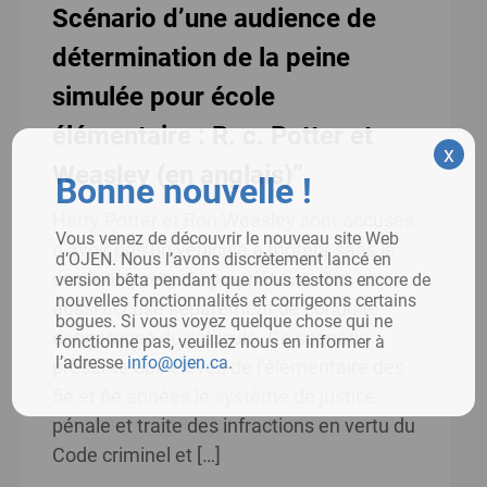
Scénario d’une audience de
détermination de la peine
simulée pour école
élémentaire : R. c. Potter et
x
Weasley (en anglais)”
Bonne nouvelle !
Harry Potter et Ron Weasley sont accusés
Vous venez de découvrir le nouveau site Web
d’avoir pris un véhicule à moteur sans le
d’OJEN. Nous l’avons discrètement lancé en
consentement du propriétaire. Ron est
version bêta pendant que nous testons encore de
nouvelles fonctionnalités et corrigeons certains
aussi accusé séparément de conduite
bogues. Si vous voyez quelque chose qui ne
dangereuse du véhicule. Ce scénario
fonctionne pas, veuillez nous en informer à
l’adresse
info@ojen.ca
.
présente aux élèves de l’élémentaire des
5e et 6e années le système de justice
pénale et traite des infractions en vertu du
Code criminel et […]