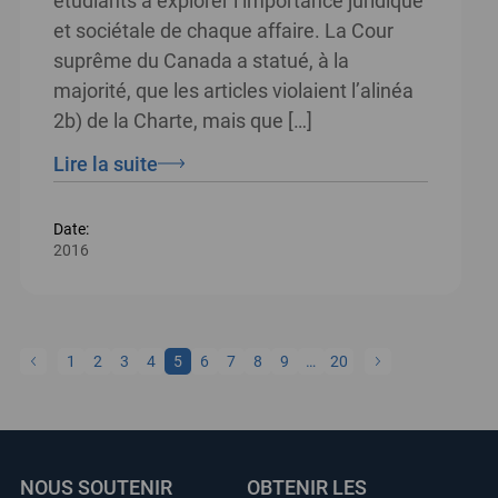
étudiants à explorer l’importance juridique
et sociétale de chaque affaire. La Cour
suprême du Canada a statué, à la
majorité, que les articles violaient l’alinéa
2b) de la Charte, mais que […]
Lire la suite
Date:
2016
1
2
3
4
5
6
7
8
9
…
20
NOUS SOUTENIR
OBTENIR LES