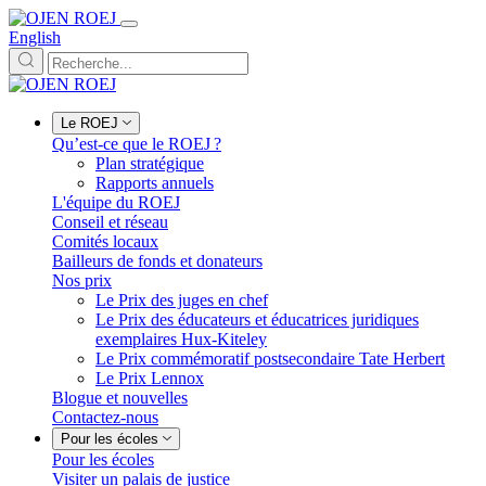
English
Le ROEJ
Qu’est-ce que le ROEJ ?
Plan stratégique
Rapports annuels
L'équipe du ROEJ
Conseil et réseau
Comités locaux
Bailleurs de fonds et donateurs
Nos prix
Le Prix des juges en chef
Le Prix des éducateurs et éducatrices juridiques
exemplaires Hux-Kiteley
Le Prix commémoratif postsecondaire Tate Herbert
Le Prix Lennox
Blogue et nouvelles
Contactez-nous
Pour les écoles
Pour les écoles
Visiter un palais de justice