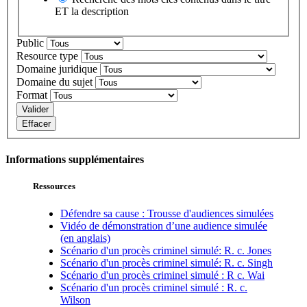
ET la description
Public
Resource type
Domaine juridique
Domaine du sujet
Format
Valider
Effacer
Informations supplémentaires
Ressources
Défendre sa cause : Trousse d'audiences simulées
Vidéo de démonstration d’une audience simulée
(en anglais)
Scénario d'un procès criminel simulé: R. c. Jones
Scénario d'un procès criminel simulé: R. c. Singh
Scénario d'un procès criminel simulé : R c. Wai
Scénario d'un procès criminel simulé : R. c.
Wilson