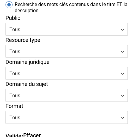
Recherche des mots clés contenus dans le titre
uniquement
Recherche des mots clés contenus dans le titre ET
x
la description
Bonne nouvelle !
Public
Tous
Vous venez de découvrir le nouveau site Web
d’OJEN. Nous l’avons discrètement lancé en
Resource type
version bêta pendant que nous testons encore de
nouvelles fonctionnalités et corrigeons certains
Tous
bogues. Si vous voyez quelque chose qui ne
fonctionne pas, veuillez nous en informer à
Domaine juridique
l’adresse
info@ojen.ca
.
Tous
Domaine du sujet
Tous
Format