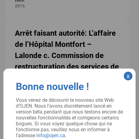
Date:
2016
Arrêt faisant autorité: L’affaire
de l’Hôpital Montfort –
Lalonde c. Commission de
restructuration des services de
x
santé (Ontario)
Bonne nouvelle !
Chaque arrêt faisant autorité sélectionné
comprend un résumé de l’affaire, des
Vous venez de découvrir le nouveau site Web
d’OJEN. Nous l’avons discrètement lancé en
questions de discussion et des feuilles de
version bêta pendant que nous testons encore de
travail en classe qui encouragent les
nouvelles fonctionnalités et corrigeons certains
bogues. Si vous voyez quelque chose qui ne
étudiants à explorer l’importance juridique
fonctionne pas, veuillez nous en informer à
et sociétale de chaque affaire. La
l’adresse
info@ojen.ca
.