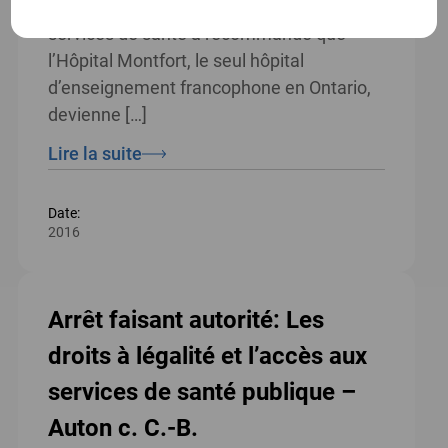
Commission de restructuration des
services de santé a recommandé que
l’Hôpital Montfort, le seul hôpital
d’enseignement francophone en Ontario,
devienne […]
Lire la suite
Date:
2016
Arrêt faisant autorité: Les
droits à légalité et l’accès aux
services de santé publique –
Auton c. C.-B.