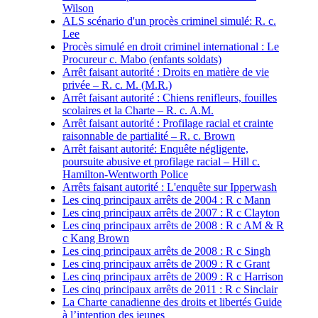
Wilson
ALS scénario d'un procès criminel simulé: R. c.
Lee
Procès simulé en droit criminel international : Le
Procureur c. Mabo (enfants soldats)
Arrêt faisant autorité : Droits en matière de vie
privée – R. c. M. (M.R.)
Arrêt faisant autorité : Chiens renifleurs, fouilles
scolaires et la Charte – R. c. A.M.
Arrêt faisant autorité : Profilage racial et crainte
raisonnable de partialité – R. c. Brown
Arrêt faisant autorité: Enquête négligente,
poursuite abusive et profilage racial – Hill c.
Hamilton-Wentworth Police
Arrêts faisant autorité : L'enquête sur Ipperwash
Les cinq principaux arrêts de 2004 : R c Mann
Les cinq principaux arrêts de 2007 : R c Clayton
Les cinq principaux arrêts de 2008 : R c AM & R
c Kang Brown
Les cinq principaux arrêts de 2008 : R c Singh
Les cinq principaux arrêts de 2009 : R c Grant
Les cinq principaux arrêts de 2009 : R c Harrison
Les cinq principaux arrêts de 2011 : R c Sinclair
La Charte canadienne des droits et libertés Guide
à l’intention des jeunes