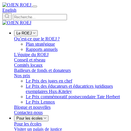
English
Le ROEJ
Qu’est-ce que le ROEJ ?
Plan stratégique
Rapports annuels
L'équipe du ROEJ
Conseil et réseau
Comités locaux
Bailleurs de fonds et donateurs
Nos prix
Le Prix des juges en chef
Le Prix des éducateurs et éducatrices juridiques
exemplaires Hux-Kiteley
Le Prix commémoratif postsecondaire Tate Herbert
Le Prix Lennox
Blogue et nouvelles
Contactez-nous
Pour les écoles
Pour les écoles
Visiter un palais de justice