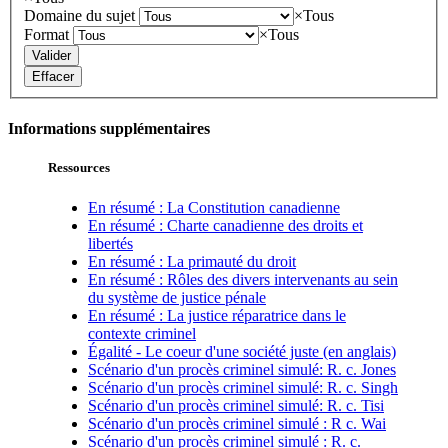
Domaine du sujet
×
Tous
Format
×
Tous
Valider
Effacer
Informations supplémentaires
Ressources
En résumé : La Constitution canadienne
En résumé : Charte canadienne des droits et
libertés
En résumé : La primauté du droit
En résumé : Rôles des divers intervenants au sein
du système de justice pénale
En résumé : La justice réparatrice dans le
contexte criminel
Égalité - Le coeur d'une société juste (en anglais)
Scénario d'un procès criminel simulé: R. c. Jones
Scénario d'un procès criminel simulé: R. c. Singh
Scénario d'un procès criminel simulé: R. c. Tisi
Scénario d'un procès criminel simulé : R c. Wai
Scénario d'un procès criminel simulé : R. c.